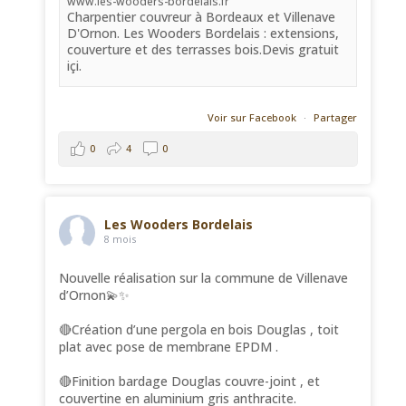
www.les-wooders-bordelais.fr
Charpentier couvreur à Bordeaux et Villenave
D'Ornon. Les Wooders Bordelais : extensions,
couverture et des terrasses bois.Devis gratuit
içi.
Voir sur Facebook
·
Partager
0
4
0
Les Wooders Bordelais
8 mois
Nouvelle réalisation sur la commune de Villenave
d’Ornon💫✨
🔴Création d’une pergola en bois Douglas , toit
plat avec pose de membrane EPDM .
🔴Finition bardage Douglas couvre-joint , et
couvertine en aluminium gris anthracite.